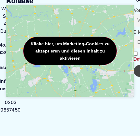
Kontakt
Adresse
Weseler
Vo
Str. 1A,
47169
Duisburg
E-
Klicke hier, um Marketing-Cookies zu
o. bis Mi.:
akzeptieren und diesen Inhalt zu
6:30 - 18:30
aktivieren
Da
Sa.:
eschlossen
info@fib-
uisburg.de
0203
9857450