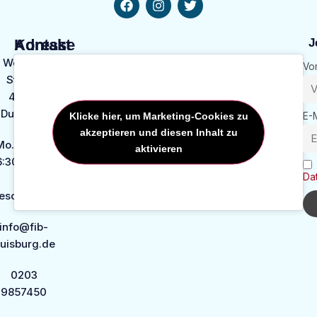
Kontakt
Adresse
J
Weseler
Vo
Str. 1A,
47169
Duisburg
Klicke hier, um Marketing-Cookies zu
E-
akzeptieren und diesen Inhalt zu
o. bis Mi.:
aktivieren
6:30 - 18:30
Da
Sa.:
eschlossen
info@fib-
uisburg.de
0203
9857450