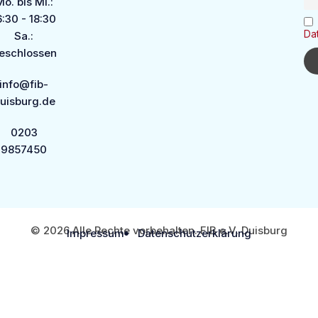
o. bis Mi.:
6:30 - 18:30
Da
Sa.:
eschlossen
info@fib-
uisburg.de
0203
9857450
© 2026 Alle Rechte vorbehalten. FIB e.V. Duisburg
Impressum
Datenschutzerklärung