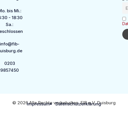
o. bis Mi.:
6:30 - 18:30
Da
Sa.:
eschlossen
info@fib-
uisburg.de
0203
9857450
© 2026 Alle Rechte vorbehalten. FIB e.V. Duisburg
Impressum
Datenschutzerklärung